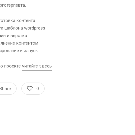
рготерпевта.
отовка контента
к шаблона wordpress
йн и верстка
лнение контентом
ирование и запуск
в
о проекте
читайте здесь
Share
0