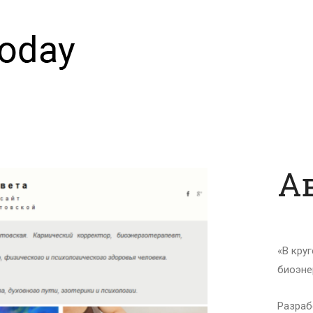
А
«В круг
биоэне
Разраб