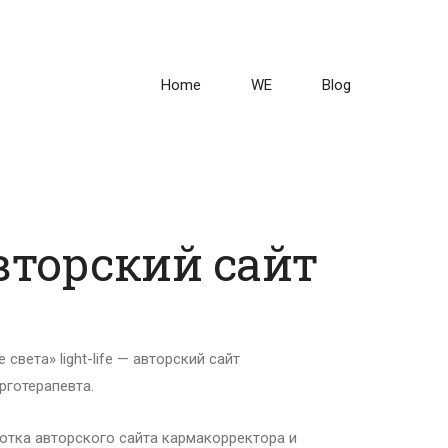
Home
WE
Blog
вторский сайт
е света» light-life — авторский сайт
рготерапевта.
отка авторского сайта кармакорректора и